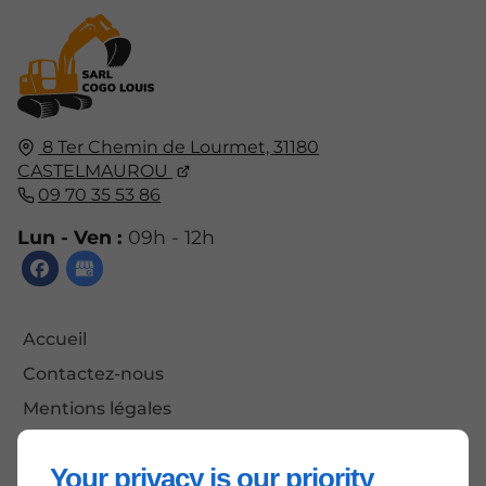
8 Ter Chemin de Lourmet,
31180
CASTELMAUROU
09 70 35 53 86
Lun - Ven :
09h - 12h
Accueil
Contactez-nous
Mentions légales
Plan du site
Your privacy is our priority