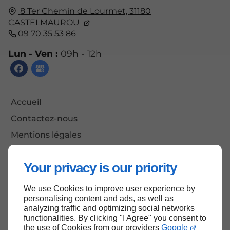
8 Ter Chemin de Lourmet,
31180
CASTELMAUROU
09 70 35 53 86
Lun - Ven :
09h - 12h
Accueil
Contactez-nous
Mentions légales
Plan du site
Your privacy is our priority
We use Cookies to improve user experience by
Haut de page
personalising content and ads, as well as
analyzing traffic and optimizing social networks
functionalities. By clicking "I Agree" you consent to
the use of Cookies from our providers
Google