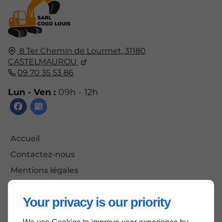
8 Ter Chemin de Lourmet,
31180
CASTELMAUROU
09 70 35 53 86
Lun - Ven :
09h - 12h
Accueil
Contactez-nous
Mentions légales
Plan du site
Your privacy is our priority