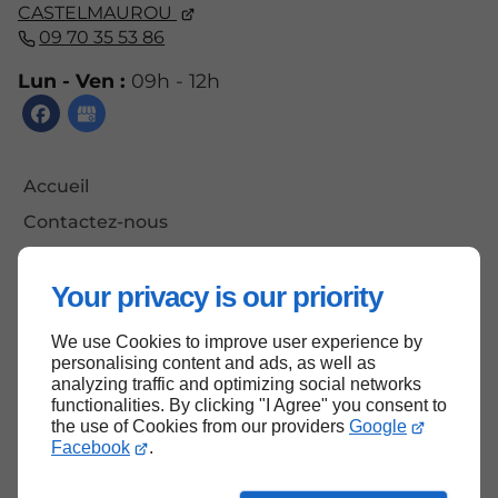
CASTELMAUROU
09 70 35 53 86
Lun - Ven :
09h - 12h
Accueil
Contactez-nous
Mentions légales
Your privacy is our priority
Plan du site
We use Cookies to improve user experience by
personalising content and ads, as well as
analyzing traffic and optimizing social networks
Haut de page
functionalities. By clicking "I Agree" you consent to
the use of Cookies from our providers
Google
Facebook
.